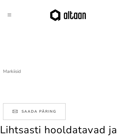
Markiisid
Markiisid muudavad terrassi ja rõdu ilmastikukindlaks, andes
hoonele ka stiilse välimuse.
SAADA PÄRING
Lihtsasti hooldatavad ja