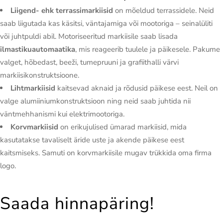
Liigend- ehk terrassimarkiisid
on mõeldud terrassidele. Neid
saab liigutada kas käsitsi, väntajamiga või mootoriga – seinalüliti
või juhtpuldi abil. Motoriseeritud markiisile saab lisada
ilmastikuautomaatika
, mis reageerib tuulele ja päikesele. Pakume
valget, hõbedast, beeži, tumepruuni ja grafiithalli värvi
markiisikonstruktsioone.
Lihtmarkiisid
kaitsevad aknaid ja rõdusid päikese eest. Neil on
valge alumiiniumkonstruktsioon ning neid saab juhtida nii
väntmehhanismi kui elektrimootoriga.
Korvmarkiisid
on erikujulised ümarad markiisid, mida
kasutatakse tavaliselt äride uste ja akende päikese eest
kaitsmiseks. Samuti on korvmarkiisile mugav trükkida oma firma
logo.
Saada hinnapäring!