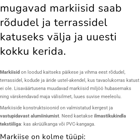
mugavad markiisid saab
rõdudel ja terrassidel
katuseks välja ja uuesti
kokku kerida.
Markiisid
on loodud kaitseks päikese ja vihma eest rõdudel,
terrassidel, kodude ja äride ustel-akendel, kus tavaolukorras katust
ei ole. Lisaväärtusena muudavad markiisid miljöö hubasemaks
ning värskendavad maja välisilmet, luues suvise meeleolu.
Markiiside konstruktsioonid on valmistatud kergest ja
vastupidavast alumiiniumist
. Need kaetakse
ilmastikukindla
tekstiiliga
: kas akrüülkanga või PVC-kangaga.
Markiise on kolme tüüpi: