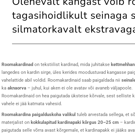
Olenevalt kangast võib 
tagasihoidlikult seinaga 
silmatorkavalt ekstravag
Roomakardinad
on tekstiilist kardinad, mida juhitakse
kettmehhan
langedes on kardin sirge, üles kerides moodustuvad kangasse pai
vahelattide abil voldid. Roomakardinaid saab paigaldada nii
seinal
ka
aknaorva
– juhul, kui aken ei ole avatav või avaneb väljapoole.
Roomakardinaid on hea paigutada üksteise kõrvale, sest selliste k
vahele ei jää katmata vahesid.
Roomakardina paigalduskoha valikul
tuleb arvestada sellega, et sõ
materjalist on
kokkulapitud kardinapaki kõrgus 20–25 cm
– kardi
paigutada selle võrra avast kõrgemale, et kardinapakk ei jääks ava