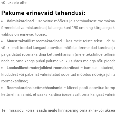
või uksele ette.
Pakume erinevaid lahendusi:
Valmiskardinad
– soovitud mõõdus ja spetsiaalsest roomakar
õmmeldud valmiskardinad, laiusega kuni 190 cm ning kõrgusega k
valikus on erinevad toonid;
Muust tekstiilist roomakardinad
– kas meie teiste tekstiilide hu
või kliendi toodud kangast soovitud mõõdus õmmeldud kardinad, m
paigaldatud roomakardina kettmehhanism (meie tekstiilide tellimi
nädalat, oma kanga puhul palume valiku suhtes meiega nõu pidada
Looduslikest materjalidest roomakardinad
– bambusliistudest,
kiududest või paberist valmistatud soovitud mõõdus nööriga juhit
roomakardinad;
Roomakardina kettmehhanismid
– kliendi poolt soovitud kom
kettmehhanismid, et saaks kardina iseseisvalt oma kangast valm
Tellimissoovi korral
saada meile hinnapäring
oma akna- või uksea