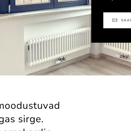
SAA
 moodustuvad
gas sirge.