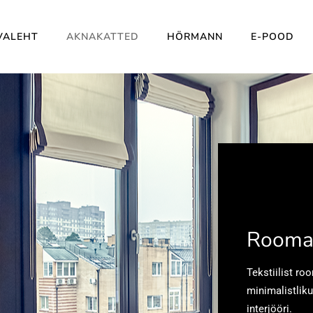
VALEHT
AKNAKATTED
HÖRMANN
E-POOD
Rooma
Tekstiilist r
minimalistliku
interjööri.