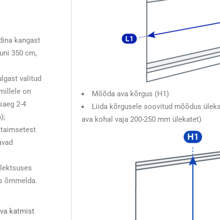
dina kangast
uni 350 cm,
lgast valitud
illele on
Mõõda ava kõrgus (H1)
saeg 2-4
Liida kõrgusele soovitud mõõdus üleka
);
ava kohal vaja 200-250 mm ülekatet)
 taimsetest
avad
plektsuses
is õmmelda.
va katmist