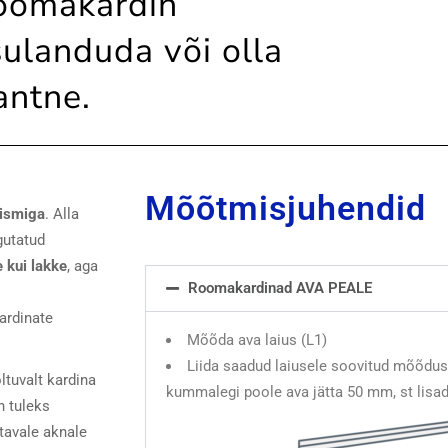
roomakardin
sulanduda või olla
antne.
Mõõtmisjuhendid
ismiga
. Alla
gutatud
e kui lakke
, aga
Roomakardinad AVA PEALE
ardinate
Mõõda ava laius (L1)
Liida saadud laiusele soovitud mõõdus
ltuvalt kardina
kummalegi poole ava jätta 50 mm, st lisa
n tuleks
tavale aknale