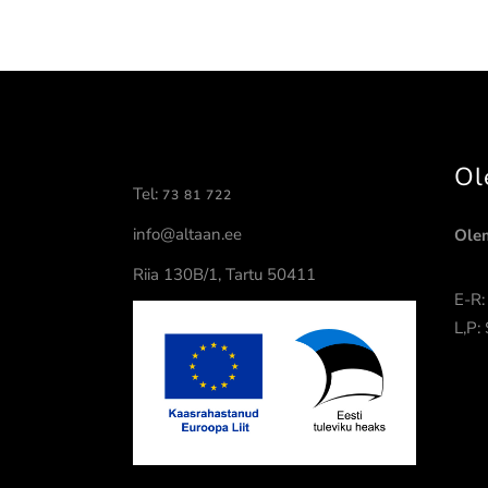
Ol
Tel:
73 81 722
info@altaan.ee
Ole
Riia 130B/1, Tartu 50411
E-R:
L,P